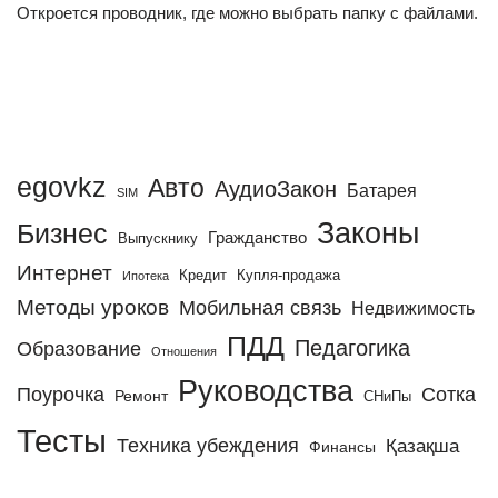
Откроется проводник, где можно выбрать папку с файлами.
egovkz
Авто
АудиоЗакон
Батарея
SIM
Законы
Бизнес
Гражданство
Выпускнику
Интернет
Кредит
Купля-продажа
Ипотека
Методы уроков
Мобильная связь
Недвижимость
ПДД
Педагогика
Образование
Отношения
Руководства
Поурочка
Сотка
Ремонт
СНиПы
Тесты
Техника убеждения
Қазақша
Финансы