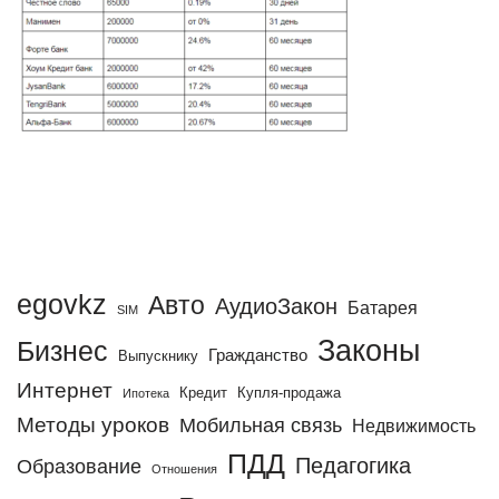
egovkz
Авто
АудиоЗакон
Батарея
SIM
Законы
Бизнес
Гражданство
Выпускнику
Интернет
Кредит
Купля-продажа
Ипотека
Методы уроков
Мобильная связь
Недвижимость
ПДД
Педагогика
Образование
Отношения