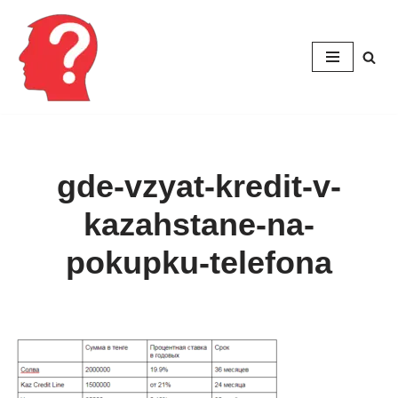
Перейти
к
содержимому
gde-vzyat-kredit-v-
kazahstane-na-
pokupku-telefona