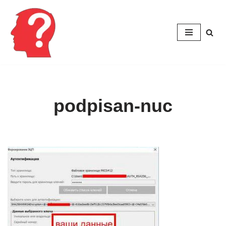
Перейти
к
содержимому
podpisan-nuc