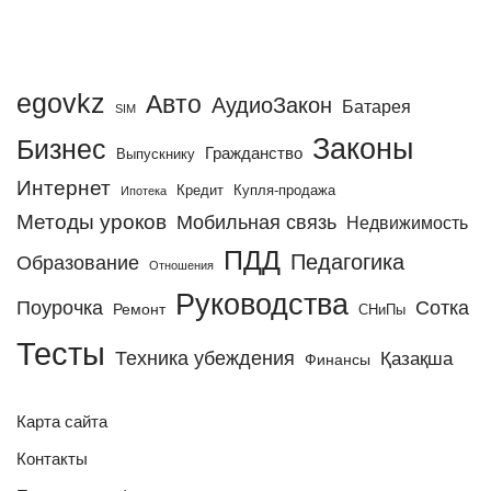
egovkz
Авто
АудиоЗакон
Батарея
SIM
Законы
Бизнес
Гражданство
Выпускнику
Интернет
Кредит
Купля-продажа
Ипотека
Методы уроков
Мобильная связь
Недвижимость
ПДД
Педагогика
Образование
Отношения
Руководства
Поурочка
Сотка
Ремонт
СНиПы
Тесты
Техника убеждения
Қазақша
Финансы
Карта сайта
Контакты