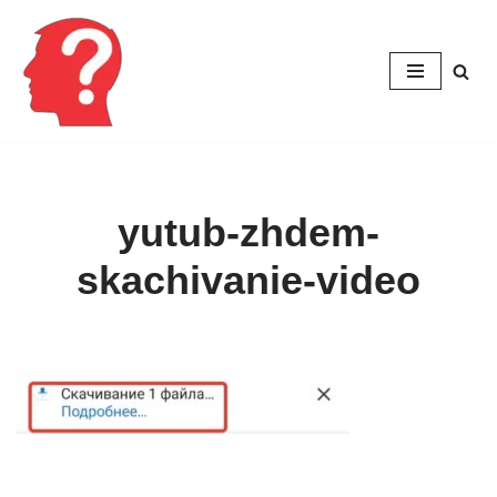
Перейти
к
содержимому
yutub-zhdem-
skachivanie-video