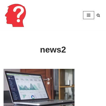
Перейти
к
содержимому
news2