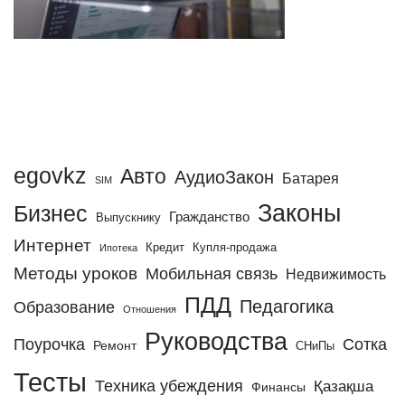
egovkz
Авто
АудиоЗакон
Батарея
SIM
Законы
Бизнес
Гражданство
Выпускнику
Интернет
Кредит
Купля-продажа
Ипотека
Методы уроков
Мобильная связь
Недвижимость
ПДД
Педагогика
Образование
Отношения
Руководства
Поурочка
Сотка
Ремонт
СНиПы
Тесты
Техника убеждения
Қазақша
Финансы