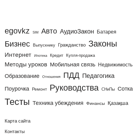
egovkz
Авто
АудиоЗакон
Батарея
SIM
Законы
Бизнес
Гражданство
Выпускнику
Интернет
Кредит
Купля-продажа
Ипотека
Методы уроков
Мобильная связь
Недвижимость
ПДД
Педагогика
Образование
Отношения
Руководства
Поурочка
Сотка
Ремонт
СНиПы
Тесты
Техника убеждения
Қазақша
Финансы
Карта сайта
Контакты