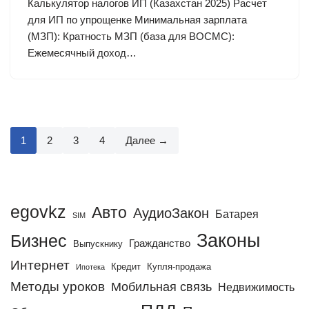
Калькулятор налогов ИП (Казахстан 2025) Расчет
для ИП по упрощенке Минимальная зарплата
(МЗП): Кратность МЗП (база для ВОСМС):
Ежемесячный доход…
1
2
3
4
Далее →
egovkz
Авто
АудиоЗакон
Батарея
SIM
Законы
Бизнес
Гражданство
Выпускнику
Интернет
Кредит
Купля-продажа
Ипотека
Методы уроков
Мобильная связь
Недвижимость