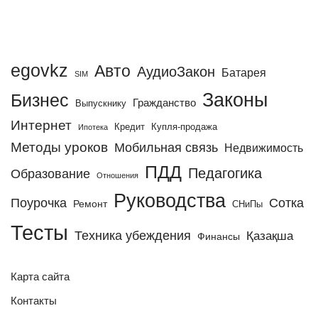
egovkz
Авто
АудиоЗакон
Батарея
SIM
Законы
Бизнес
Гражданство
Выпускнику
Интернет
Кредит
Купля-продажа
Ипотека
Методы уроков
Мобильная связь
Недвижимость
ПДД
Педагогика
Образование
Отношения
Руководства
Поурочка
Сотка
Ремонт
СНиПы
Тесты
Техника убеждения
Қазақша
Финансы
Карта сайта
Контакты