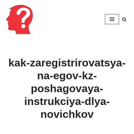
Перейти
к
содержимому
kak-zaregistrirovatsya-
na-egov-kz-
poshagovaya-
instrukciya-dlya-
novichkov