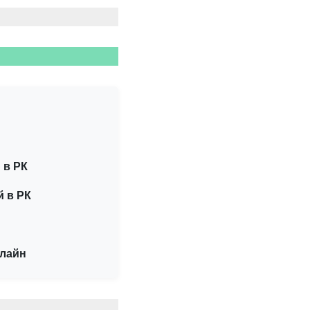
 в РК
й в РК
нлайн