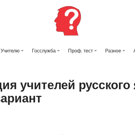
Учителю
Госслужба
Проф. тест
Разное
ция учителей русского
вариант