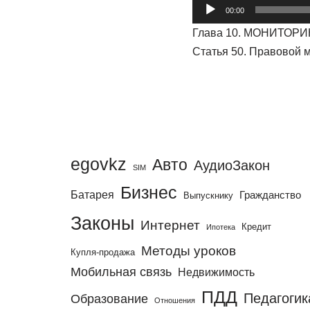
А
00:00
у
Глава 10. МОНИТОРИ
д
Статья 50. Правовой 
и
о
п
л
е
е
egovkz
Авто
АудиоЗакон
SIM
р
Бизнес
Батарея
Гражданство
Выпускнику
Законы
Интернет
Кредит
Ипотека
Методы уроков
Купля-продажа
Мобильная связь
Недвижимость
ПДД
Педагогик
Образование
Отношения