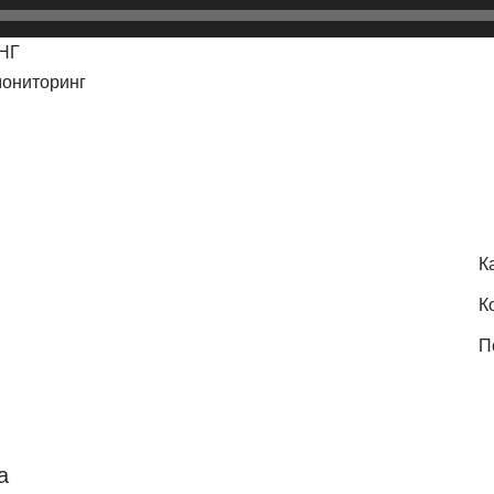
НГ
мониторинг
К
К
П
а