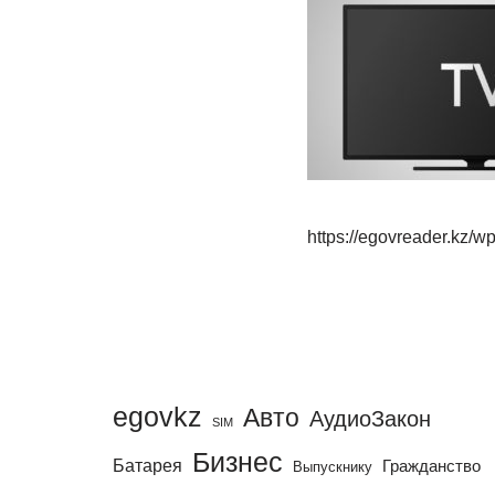
https://egovreader.kz/w
egovkz
Авто
АудиоЗакон
SIM
Бизнес
Батарея
Гражданство
Выпускнику