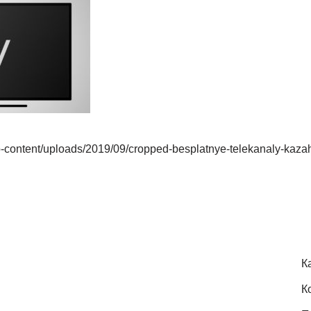
p-content/uploads/2019/09/cropped-besplatnye-telekanaly-kaza
К
К