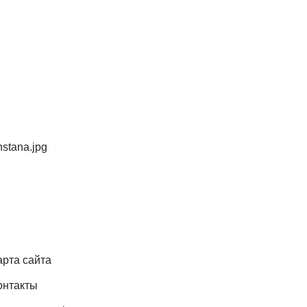
hstana.jpg
арта сайта
онтакты