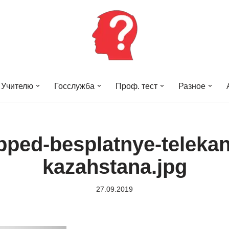
Учителю
Госслужба
Проф. тест
Разное
pped-besplatnye-telekan
kazahstana.jpg
27.09.2019