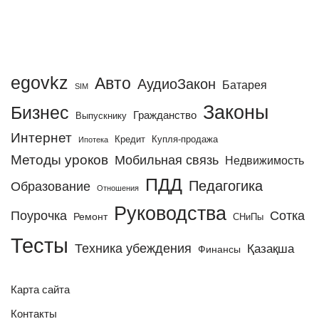
egovkz
Авто
АудиоЗакон
Батарея
SIM
Законы
Бизнес
Гражданство
Выпускнику
Интернет
Кредит
Купля-продажа
Ипотека
Методы уроков
Мобильная связь
Недвижимость
ПДД
Педагогика
Образование
Отношения
Руководства
Поурочка
Сотка
Ремонт
СНиПы
Тесты
Техника убеждения
Қазақша
Финансы
Карта сайта
Контакты