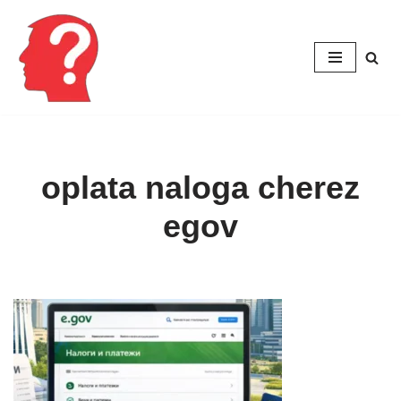
Перейти
к
содержимому
oplata naloga cherez
egov