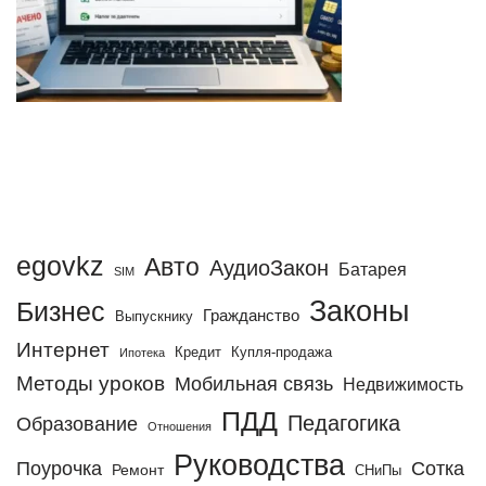
egovkz
Авто
АудиоЗакон
Батарея
SIM
Законы
Бизнес
Гражданство
Выпускнику
Интернет
Кредит
Купля-продажа
Ипотека
Методы уроков
Мобильная связь
Недвижимость
ПДД
Педагогика
Образование
Отношения
Руководства
Поурочка
Сотка
Ремонт
СНиПы