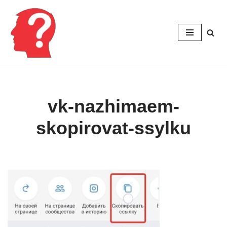
Перейти
к
содержимому
vk-nazhimaem-
skopirovat-ssylku