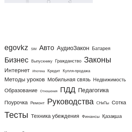
egovkz
Авто
АудиоЗакон
Батарея
SIM
Законы
Бизнес
Гражданство
Выпускнику
Интернет
Кредит
Купля-продажа
Ипотека
Методы уроков
Мобильная связь
Недвижимость
ПДД
Педагогика
Образование
Отношения
Руководства
Поурочка
Сотка
Ремонт
СНиПы
Тесты
Техника убеждения
Қазақша
Финансы