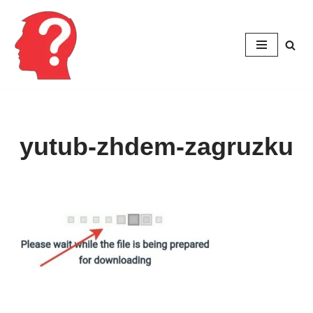
Перейти
к
содержимому
yutub-zhdem-zagruzku