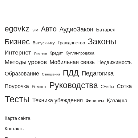
egovkz
Авто
АудиоЗакон
Батарея
SIM
Законы
Бизнес
Гражданство
Выпускнику
Интернет
Кредит
Купля-продажа
Ипотека
Методы уроков
Мобильная связь
Недвижимость
ПДД
Педагогика
Образование
Отношения
Руководства
Поурочка
Сотка
Ремонт
СНиПы
Тесты
Техника убеждения
Қазақша
Финансы
Карта сайта
Контакты