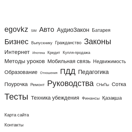
egovkz
Авто
АудиоЗакон
Батарея
SIM
Законы
Бизнес
Гражданство
Выпускнику
Интернет
Кредит
Купля-продажа
Ипотека
Методы уроков
Мобильная связь
Недвижимость
ПДД
Педагогика
Образование
Отношения
Руководства
Поурочка
Сотка
Ремонт
СНиПы
Тесты
Техника убеждения
Қазақша
Финансы
Карта сайта
Контакты