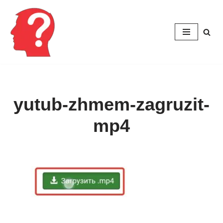
Перейти
к
содержимому
yutub-zhmem-zagruzit-
mp4