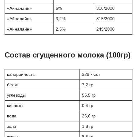
«Айналайн»
6%
316/2000
«Айналайн»
3,2%
815/2000
«Айналайн»
2,5%
249/2000
Состав сгущенного молока (100гр)
калорийность
328 кКал
белки
7,2 гр
углеводы
55,5 гр
кислоты
0,4 гр
вода
26,6 гр
зола
1,8 гр
жиры
8,5 гр