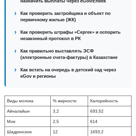
назначить выплаты через eGov/Enbek
Как проверить застройщика и объект по
первичному жилью (ЖК)
Как проверить штрафы «Сергек» и оспорить
незаконный протокол в РК
Как правильно выставлять ЭСФ
(электронные счета-фактуры) в Казахстане
Как встать на очередь в детский сад через
eGov и регионы
Виды молока
% жирности
Калорийность
Айналайын
3,2
693,52
Мое
2,5
614
Шадринское
12
1693,2