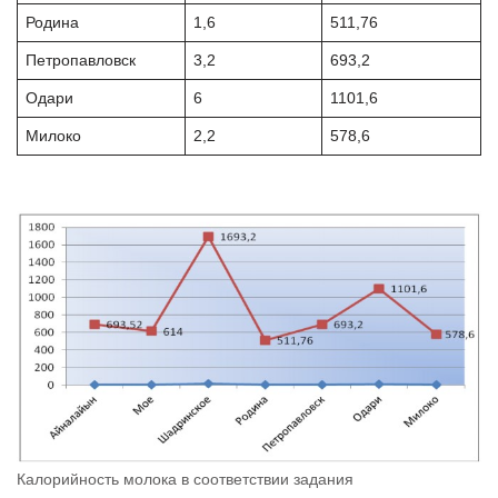
Родина
1,6
511,76
Петропавловск
3,2
693,2
Одари
6
1101,6
Милоко
2,2
578,6
Калорийность молока в соответствии задания