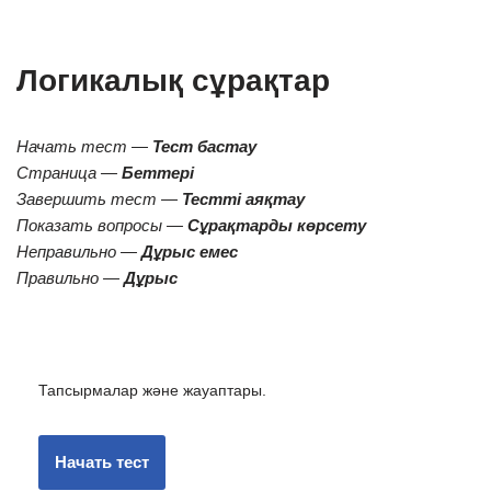
Логикалық сұрақтар
Начать тест —
Тест бастау
Страница —
Беттері
Завершить тест —
Тестті аяқтау
Показать вопросы —
Сұрақтарды көрсету
Неправильно —
Дұрыс емес
Правильно —
Дұрыс
Тапсырмалар және жауаптары.