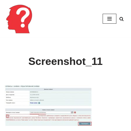
Перейти
к
содержимому
Screenshot_11