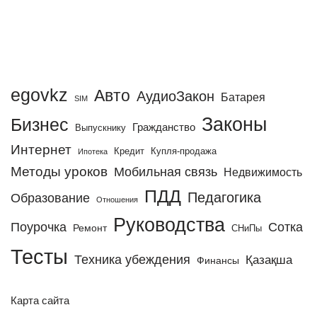
egovkz
Авто
АудиоЗакон
Батарея
SIM
Законы
Бизнес
Гражданство
Выпускнику
Интернет
Кредит
Купля-продажа
Ипотека
Методы уроков
Мобильная связь
Недвижимость
ПДД
Педагогика
Образование
Отношения
Руководства
Поурочка
Сотка
Ремонт
СНиПы
Тесты
Техника убеждения
Қазақша
Финансы
Карта сайта