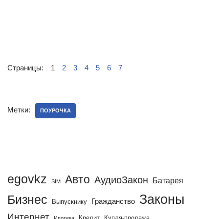
Страницы:
1
2
3
4
5
6
7
Метки:
ПОУРОЧКА
egovkz
Авто
АудиоЗакон
Батарея
SIM
Законы
Бизнес
Гражданство
Выпускнику
Интернет
Кредит
Купля-продажа
Ипотека