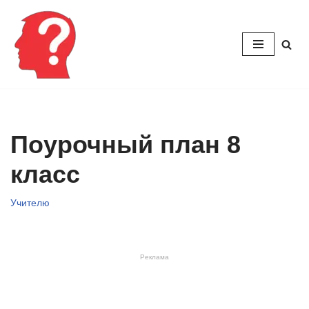
Перейти
к
содержимому
Поурочный план 8
класс
Учителю
Реклама