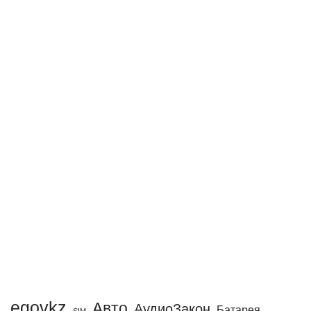
egovkz
Авто
АудиоЗакон
Батарея