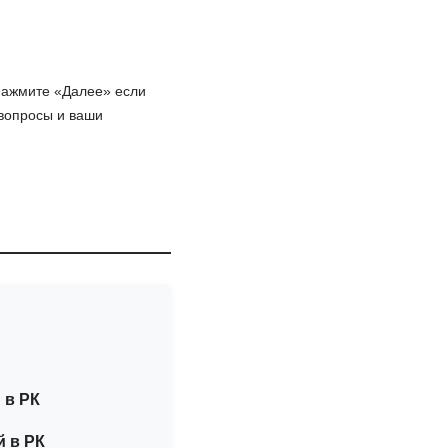
 Нажмите «Далее» если
 вопросы и ваши
 в РК
й в РК