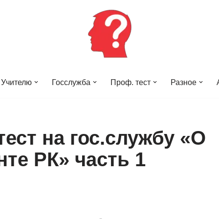
Учителю
Госслужба
Проф. тест
Разное
ест на гос.службу «О
те РК» часть 1