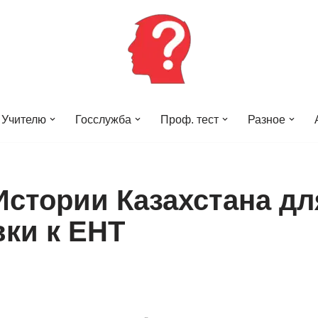
Учителю
Госслужба
Проф. тест
Разное
Истории Казахстана дл
вки к ЕНТ