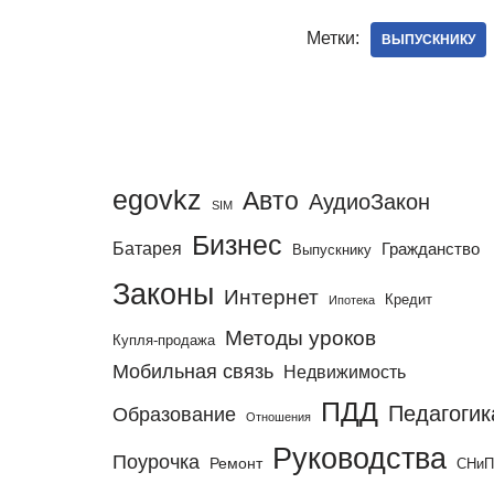
Метки:
ВЫПУСКНИКУ
egovkz
Авто
АудиоЗакон
SIM
Бизнес
Батарея
Гражданство
Выпускнику
Законы
Интернет
Кредит
Ипотека
Методы уроков
Купля-продажа
Мобильная связь
Недвижимость
ПДД
Педагогик
Образование
Отношения
Руководства
Поурочка
Ремонт
СНи