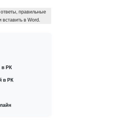
 ответы, правильные
 вставить в Word.
 в РК
й в РК
нлайн