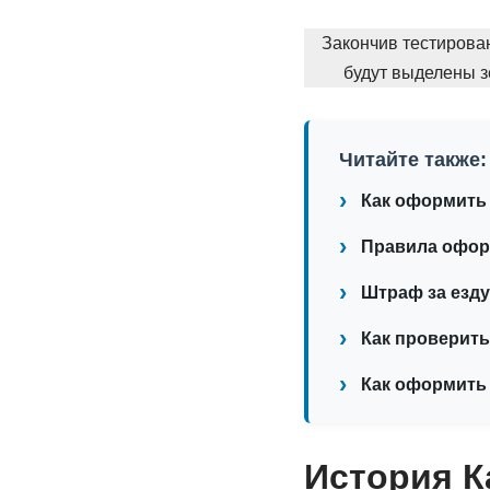
Закончив тестирова
будут выделены з
Читайте также:
Как оформить 
Правила оформ
Штраф за езду
Как проверить
Как оформить
История К