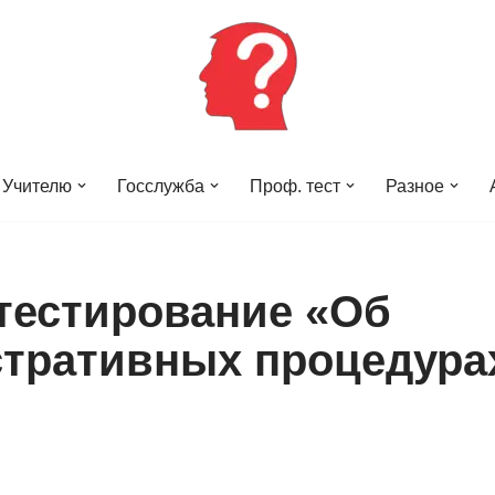
Учителю
Госслужба
Проф. тест
Разное
тестирование «Об
тративных процедурах