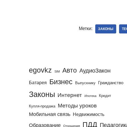
Метки:
ЗАКОНЫ
ТЕ
egovkz
Авто
АудиоЗакон
SIM
Бизнес
Батарея
Гражданство
Выпускнику
Законы
Интернет
Кредит
Ипотека
Методы уроков
Купля-продажа
Мобильная связь
Недвижимость
ПДД
Педагогик
Образование
Отношения