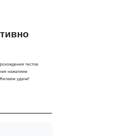
ативно
прохождения тестов
ания нажатием
 Желаем удачи!