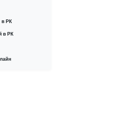
 в РК
й в РК
нлайн