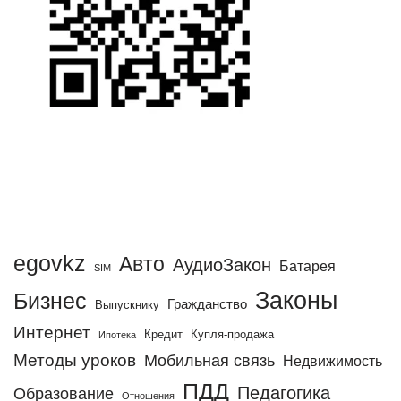
egovkz
Авто
АудиоЗакон
Батарея
SIM
Законы
Бизнес
Гражданство
Выпускнику
Интернет
Кредит
Купля-продажа
Ипотека
Методы уроков
Мобильная связь
Недвижимость
ПДД
Педагогика
Образование
Отношения