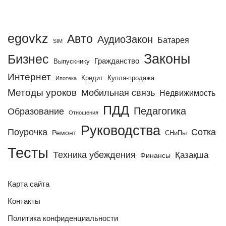
egovkz
Авто
АудиоЗакон
Батарея
SIM
Законы
Бизнес
Гражданство
Выпускнику
Интернет
Кредит
Купля-продажа
Ипотека
Методы уроков
Мобильная связь
Недвижимость
ПДД
Педагогика
Образование
Отношения
Руководства
Поурочка
Сотка
Ремонт
СНиПы
Тесты
Техника убеждения
Қазақша
Финансы
Карта сайта
Контакты
Политика конфиденциальности