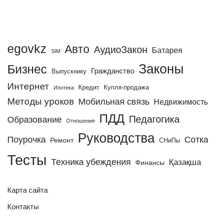
egovkz
Авто
АудиоЗакон
Батарея
SIM
Законы
Бизнес
Гражданство
Выпускнику
Интернет
Кредит
Купля-продажа
Ипотека
Методы уроков
Мобильная связь
Недвижимость
ПДД
Педагогика
Образование
Отношения
Руководства
Поурочка
Сотка
Ремонт
СНиПы
Тесты
Техника убеждения
Қазақша
Финансы
Карта сайта
Контакты