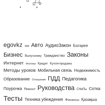
egovkz
Авто
АудиоЗакон
Батарея
SIM
Законы
Бизнес
Гражданство
Выпускнику
Интернет
Кредит
Купля-продажа
Ипотека
Методы уроков
Мобильная связь
Недвижимость
ПДД
Педагогика
Образование
Отношения
Руководства
Поурочка
Сотка
Ремонт
СНиПы
Тесты
Техника убеждения
Қазақша
Финансы