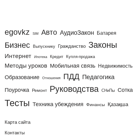
egovkz
Авто
АудиоЗакон
Батарея
SIM
Законы
Бизнес
Гражданство
Выпускнику
Интернет
Кредит
Купля-продажа
Ипотека
Методы уроков
Мобильная связь
Недвижимость
ПДД
Педагогика
Образование
Отношения
Руководства
Поурочка
Сотка
Ремонт
СНиПы
Тесты
Техника убеждения
Қазақша
Финансы
Карта сайта
Контакты