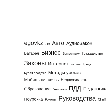
egovkz
Авто
АудиоЗакон
SIM
Бизнес
Батарея
Гражданство
Выпускнику
Законы
Интернет
Кредит
Ипотека
Методы уроков
Купля-продажа
Мобильная связь
Недвижимость
ПДД
Педагогик
Образование
Отношения
Руководства
Поурочка
Ремонт
СНи