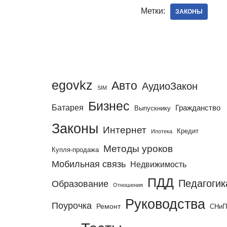
Метки:
ЗАКОНЫ
egovkz
Авто
АудиоЗакон
SIM
Бизнес
Батарея
Гражданство
Выпускнику
Законы
Интернет
Кредит
Ипотека
Методы уроков
Купля-продажа
Мобильная связь
Недвижимость
ПДД
Педагогик
Образование
Отношения
Руководства
Поурочка
Ремонт
СНи