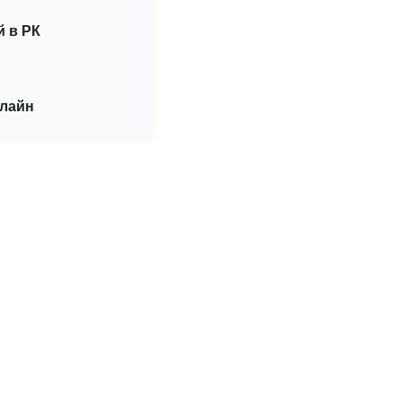
й в РК
нлайн