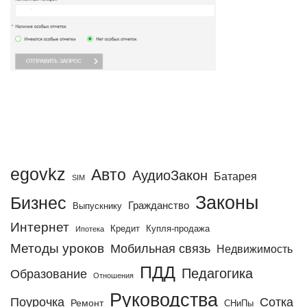
egovkz
Авто
АудиоЗакон
Батарея
SIM
Законы
Бизнес
Гражданство
Выпускнику
Интернет
Кредит
Купля-продажа
Ипотека
Методы уроков
Мобильная связь
Недвижимость
ПДД
Педагогика
Образование
Отношения
Руководства
Поурочка
Сотка
Ремонт
СНиПы