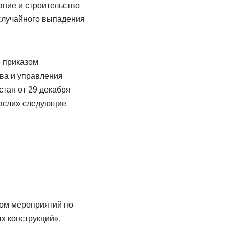
ание и строительство
случайного выпадения
е приказом
ва и управления
тан от 29 декабря
расли» следующие
том мероприятий по
 конструкций».