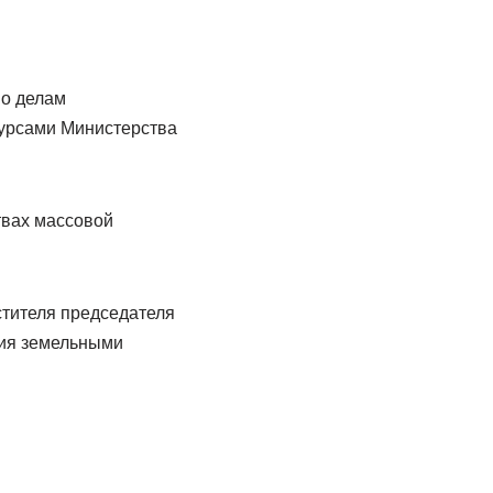
по делам
сурсами Министерства
твах массовой
стителя председателя
ния земельными