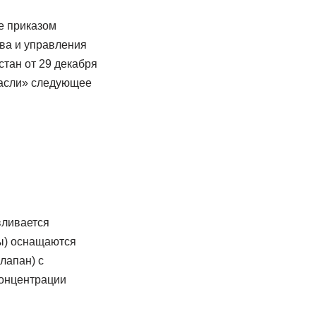
е приказом
ва и управления
тан от 29 декабря
расли» следующее
вливается
ты) оснащаются
лапан) с
концентрации