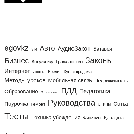
egovkz
Авто
АудиоЗакон
Батарея
SIM
Законы
Бизнес
Гражданство
Выпускнику
Интернет
Кредит
Купля-продажа
Ипотека
Методы уроков
Мобильная связь
Недвижимость
ПДД
Педагогика
Образование
Отношения
Руководства
Поурочка
Сотка
Ремонт
СНиПы
Тесты
Техника убеждения
Қазақша
Финансы