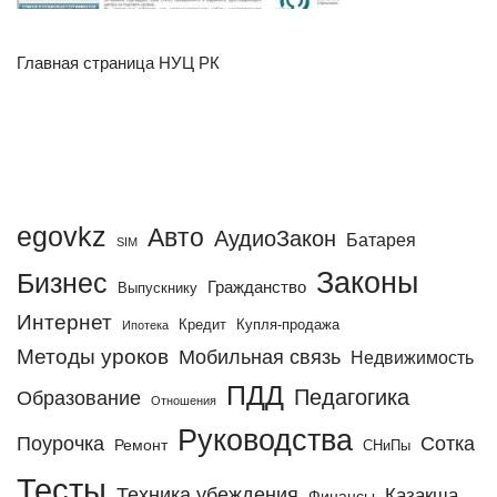
Главная страница НУЦ РК
egovkz
Авто
АудиоЗакон
Батарея
SIM
Законы
Бизнес
Гражданство
Выпускнику
Интернет
Кредит
Купля-продажа
Ипотека
Методы уроков
Мобильная связь
Недвижимость
ПДД
Педагогика
Образование
Отношения
Руководства
Поурочка
Сотка
Ремонт
СНиПы
Тесты
Техника убеждения
Қазақша
Финансы