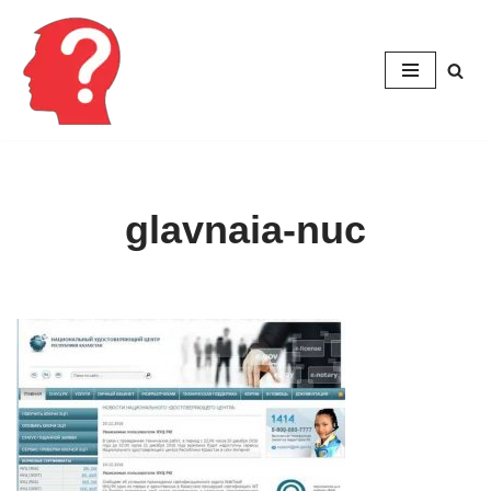
Перейти
к
содержимому
glavnaia-nuc