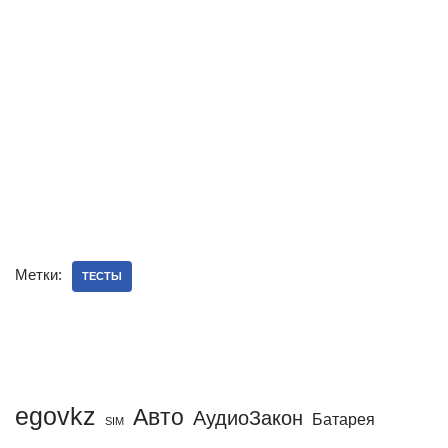
Метки:
ТЕСТЫ
egovkz
Авто
АудиоЗакон
Батарея
SIM