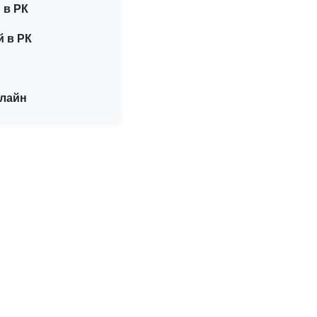
 в РК
й в РК
нлайн