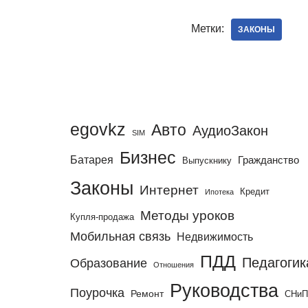
Метки:
ЗАКОНЫ
egovkz
Авто
АудиоЗакон
SIM
Бизнес
Батарея
Гражданство
Выпускнику
Законы
Интернет
Кредит
Ипотека
Методы уроков
Купля-продажа
Мобильная связь
Недвижимость
ПДД
Педагогик
Образование
Отношения
Руководства
Поурочка
Ремонт
СНи