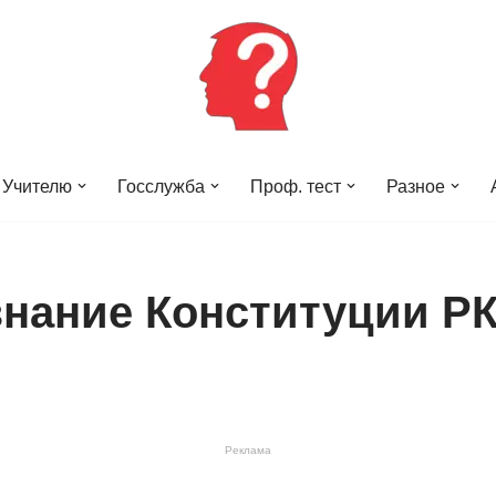
Учителю
Госслужба
Проф. тест
Разное
знание Конституции РК
Реклама