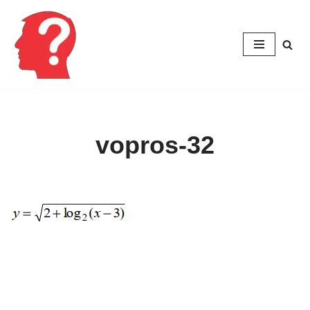
Перейти
к
содержимому
vopros-32