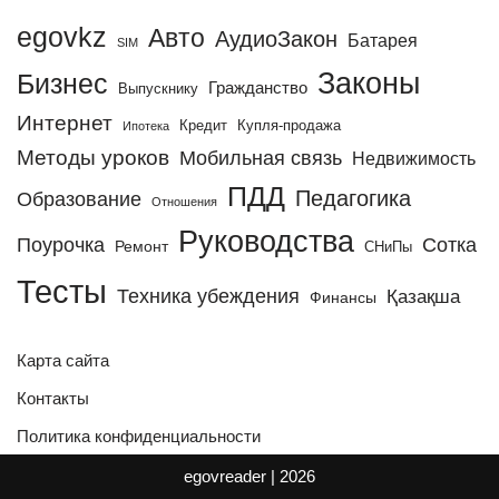
egovkz
Авто
АудиоЗакон
Батарея
SIM
Законы
Бизнес
Гражданство
Выпускнику
Интернет
Кредит
Купля-продажа
Ипотека
Методы уроков
Мобильная связь
Недвижимость
ПДД
Педагогика
Образование
Отношения
Руководства
Поурочка
Сотка
Ремонт
СНиПы
Тесты
Техника убеждения
Қазақша
Финансы
Карта сайта
Контакты
Политика конфиденциальности
egovreader
| 2026