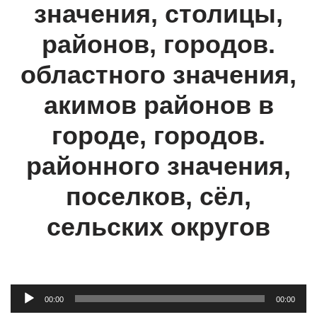
значения, столицы,
районов, городов.
областного значения,
акимов районов в
городе, городов.
районного значения,
поселков, сёл,
сельских округов
А
00:00
00:00
у