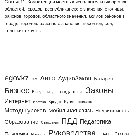
Статья 11. Компетенция местных исполнительных органов
д
областей, городов. республиканского значения, столицы,
и
районов, городов. областного значения, акимов районов в
о
городе, городов. районного значения, поселков, сёл,
п
сельских округов
л
е
е
р
egovkz
Авто
АудиоЗакон
Батарея
SIM
Законы
Бизнес
Гражданство
Выпускнику
Интернет
Кредит
Купля-продажа
Ипотека
Методы уроков
Мобильная связь
Недвижимость
ПДД
Педагогика
Образование
Отношения
Руководства
Поурочка
Сотка
Ремонт
СНиПы