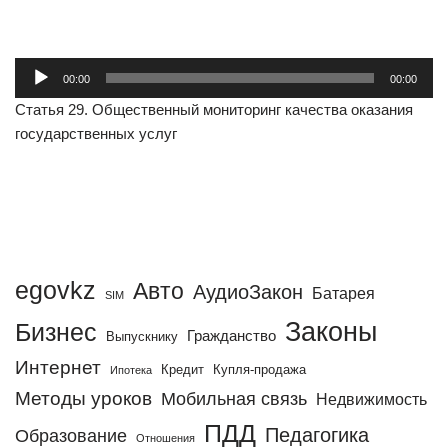
А
00:00
00:00
у
Статья 29. Общественный мониторинг качества оказания
д
государственных услуг
и
о
п
л
е
е
р
egovkz
Авто
АудиоЗакон
Батарея
SIM
Законы
Бизнес
Гражданство
Выпускнику
Интернет
Кредит
Купля-продажа
Ипотека
Методы уроков
Мобильная связь
Недвижимость
ПДД
Педагогика
Образование
Отношения