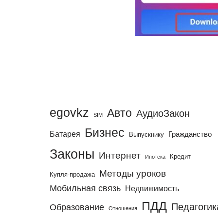
egovkz
Авто
АудиоЗакон
SIM
Бизнес
Батарея
Гражданство
Выпускнику
Законы
Интернет
Кредит
Ипотека
Методы уроков
Купля-продажа
Мобильная связь
Недвижимость
ПДД
Педагогик
Образование
Отношения