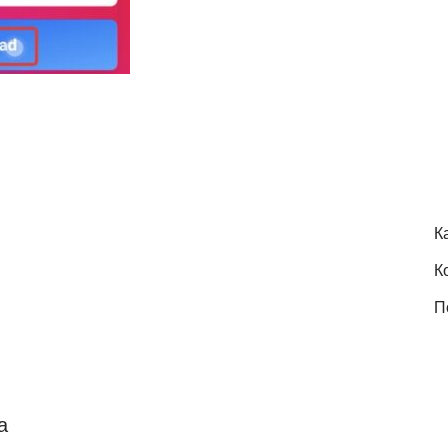
К
К
П
а