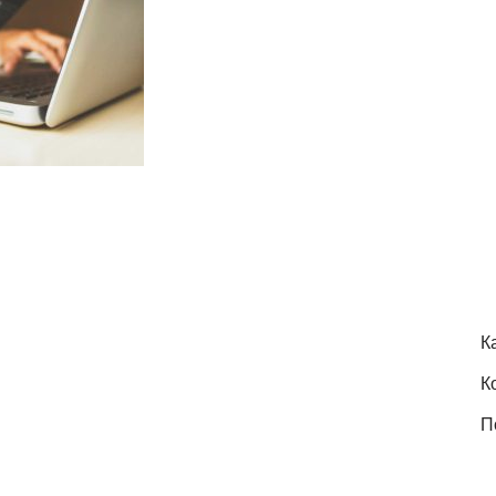
К
К
П