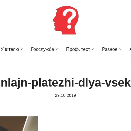
Учителю
Госслужба
Проф. тест
Разное
nlajn-platezhi-dlya-vse
29.10.2019