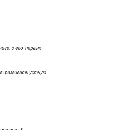
ниге, о его первых
я, развивать устную
 портрет К.