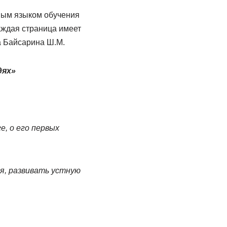
ным языком обучения
каждая страница имеет
а Байсарина Ш.М.
дях»
е, о его первых
я, развивать устную