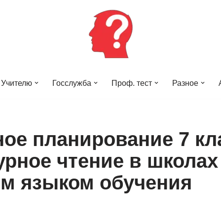
Учителю
Госслужба
Проф. тест
Разное
ное планирование 7 кл
урное чтение в школах
им языком обучения