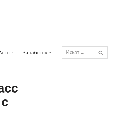
Авто
Заработок
асс
 с