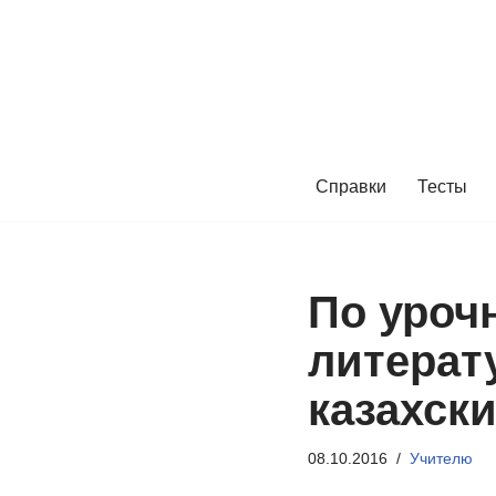
Перейти
к
содержимому
Справки
Тесты
По уроч
литерат
казахск
08.10.2016
Учителю