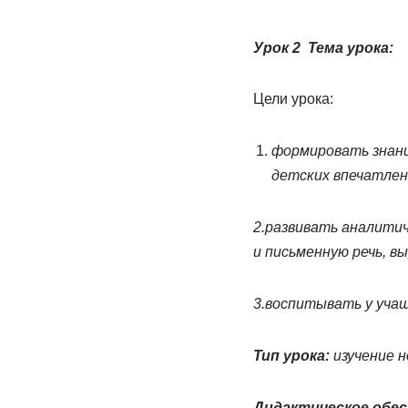
Урок 2 Тема урока
:
К
Цели урока:
формировать знания
детских впечатлен
2.развивать аналити
и письменную речь, в
3.воспитывать у учащ
Тип урока:
изучение 
Дидактическое обес