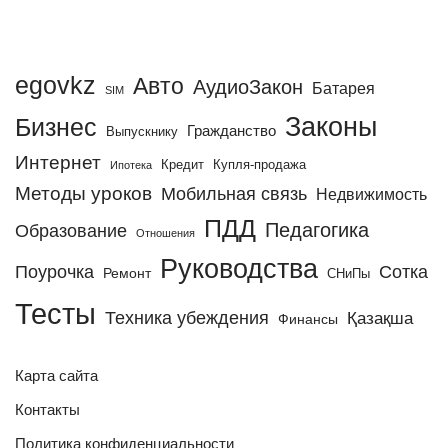
egovkz
Авто
АудиоЗакон
Батарея
SIM
Законы
Бизнес
Гражданство
Выпускнику
Интернет
Кредит
Купля-продажа
Ипотека
Методы уроков
Мобильная связь
Недвижимость
ПДД
Педагогика
Образование
Отношения
Руководства
Поурочка
Сотка
Ремонт
СНиПы
Тесты
Техника убеждения
Қазақша
Финансы
Карта сайта
Контакты
Политика конфиденциальности